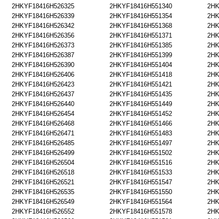
2HKYF18416H526325
2HKYF18416H551340
2HK
2HKYF18416H526339
2HKYF18416H551354
2HK
2HKYF18416H526342
2HKYF18416H551368
2HK
2HKYF18416H526356
2HKYF18416H551371
2HK
2HKYF18416H526373
2HKYF18416H551385
2HK
2HKYF18416H526387
2HKYF18416H551399
2HK
2HKYF18416H526390
2HKYF18416H551404
2HK
2HKYF18416H526406
2HKYF18416H551418
2HK
2HKYF18416H526423
2HKYF18416H551421
2HK
2HKYF18416H526437
2HKYF18416H551435
2HK
2HKYF18416H526440
2HKYF18416H551449
2HK
2HKYF18416H526454
2HKYF18416H551452
2HK
2HKYF18416H526468
2HKYF18416H551466
2HK
2HKYF18416H526471
2HKYF18416H551483
2HK
2HKYF18416H526485
2HKYF18416H551497
2HK
2HKYF18416H526499
2HKYF18416H551502
2HK
2HKYF18416H526504
2HKYF18416H551516
2HK
2HKYF18416H526518
2HKYF18416H551533
2HK
2HKYF18416H526521
2HKYF18416H551547
2HK
2HKYF18416H526535
2HKYF18416H551550
2HK
2HKYF18416H526549
2HKYF18416H551564
2HK
2HKYF18416H526552
2HKYF18416H551578
2HK