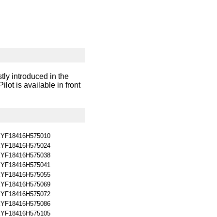
ly introduced in the
ot is available in front
YF18416H575010
YF18416H575024
YF18416H575038
YF18416H575041
YF18416H575055
YF18416H575069
YF18416H575072
YF18416H575086
YF18416H575105