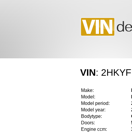
VIN
: 2HKY
Make:
Model:
Model period:
Model year:
Bodytype:
Doors:
Engine ccm: