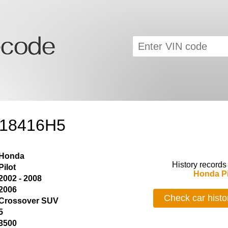
F18416H5
Honda
History records
Pilot
Honda Pi
2002 - 2008
2006
Check car histo
Crossover SUV
5
3500