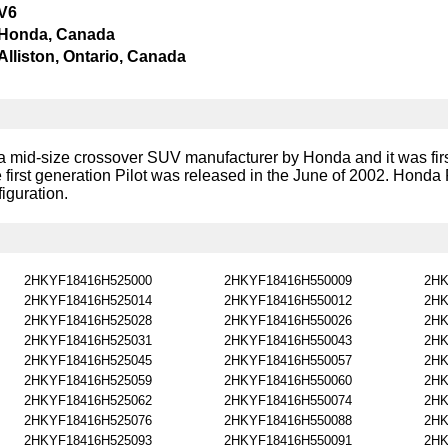
V6
Honda, Canada
Alliston, Ontario, Canada
 mid-size crossover SUV manufacturer by Honda and it was first
irst generation Pilot was released in the June of 2002. Honda Pil
iguration.
2HKYF18416H525000
2HKYF18416H550009
2HK
2HKYF18416H525014
2HKYF18416H550012
2HK
2HKYF18416H525028
2HKYF18416H550026
2HK
2HKYF18416H525031
2HKYF18416H550043
2HK
2HKYF18416H525045
2HKYF18416H550057
2HK
2HKYF18416H525059
2HKYF18416H550060
2HK
2HKYF18416H525062
2HKYF18416H550074
2HK
2HKYF18416H525076
2HKYF18416H550088
2HK
2HKYF18416H525093
2HKYF18416H550091
2HK