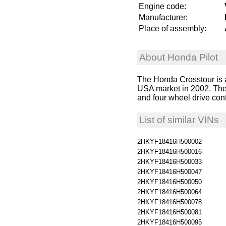
Engine code:
Manufacturer:
Place of assembly:
About Honda Pilot
The Honda Crosstour is a
USA market in 2002. The f
and four wheel drive conf
List of similar VINs
2HKYF18416H500002
2HKYF18416H500016
2HKYF18416H500033
2HKYF18416H500047
2HKYF18416H500050
2HKYF18416H500064
2HKYF18416H500078
2HKYF18416H500081
2HKYF18416H500095