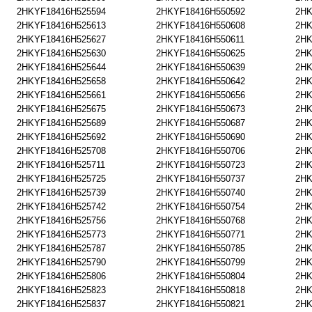
2HKYF18416H525594
2HKYF18416H550592
2HK
2HKYF18416H525613
2HKYF18416H550608
2HK
2HKYF18416H525627
2HKYF18416H550611
2HK
2HKYF18416H525630
2HKYF18416H550625
2HK
2HKYF18416H525644
2HKYF18416H550639
2HK
2HKYF18416H525658
2HKYF18416H550642
2HK
2HKYF18416H525661
2HKYF18416H550656
2HK
2HKYF18416H525675
2HKYF18416H550673
2HK
2HKYF18416H525689
2HKYF18416H550687
2HK
2HKYF18416H525692
2HKYF18416H550690
2HK
2HKYF18416H525708
2HKYF18416H550706
2HK
2HKYF18416H525711
2HKYF18416H550723
2HK
2HKYF18416H525725
2HKYF18416H550737
2HK
2HKYF18416H525739
2HKYF18416H550740
2HK
2HKYF18416H525742
2HKYF18416H550754
2HK
2HKYF18416H525756
2HKYF18416H550768
2HK
2HKYF18416H525773
2HKYF18416H550771
2HK
2HKYF18416H525787
2HKYF18416H550785
2HK
2HKYF18416H525790
2HKYF18416H550799
2HK
2HKYF18416H525806
2HKYF18416H550804
2HK
2HKYF18416H525823
2HKYF18416H550818
2HK
2HKYF18416H525837
2HKYF18416H550821
2HK