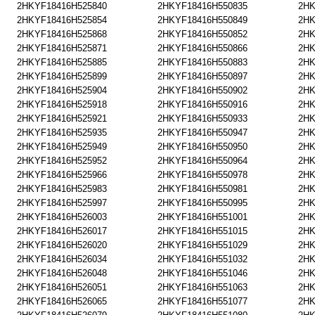
2HKYF18416H525840
2HKYF18416H550835
2HK
2HKYF18416H525854
2HKYF18416H550849
2HK
2HKYF18416H525868
2HKYF18416H550852
2HK
2HKYF18416H525871
2HKYF18416H550866
2HK
2HKYF18416H525885
2HKYF18416H550883
2HK
2HKYF18416H525899
2HKYF18416H550897
2HK
2HKYF18416H525904
2HKYF18416H550902
2HK
2HKYF18416H525918
2HKYF18416H550916
2HK
2HKYF18416H525921
2HKYF18416H550933
2HK
2HKYF18416H525935
2HKYF18416H550947
2HK
2HKYF18416H525949
2HKYF18416H550950
2HK
2HKYF18416H525952
2HKYF18416H550964
2HK
2HKYF18416H525966
2HKYF18416H550978
2HK
2HKYF18416H525983
2HKYF18416H550981
2HK
2HKYF18416H525997
2HKYF18416H550995
2HK
2HKYF18416H526003
2HKYF18416H551001
2HK
2HKYF18416H526017
2HKYF18416H551015
2HK
2HKYF18416H526020
2HKYF18416H551029
2HK
2HKYF18416H526034
2HKYF18416H551032
2HK
2HKYF18416H526048
2HKYF18416H551046
2HK
2HKYF18416H526051
2HKYF18416H551063
2HK
2HKYF18416H526065
2HKYF18416H551077
2HK