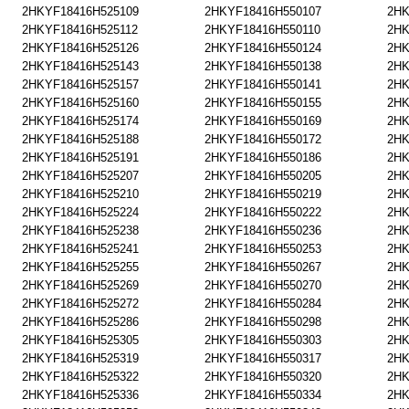
2HKYF18416H525109
2HKYF18416H550107
2HK
2HKYF18416H525112
2HKYF18416H550110
2HK
2HKYF18416H525126
2HKYF18416H550124
2HK
2HKYF18416H525143
2HKYF18416H550138
2HK
2HKYF18416H525157
2HKYF18416H550141
2HK
2HKYF18416H525160
2HKYF18416H550155
2HK
2HKYF18416H525174
2HKYF18416H550169
2HK
2HKYF18416H525188
2HKYF18416H550172
2HK
2HKYF18416H525191
2HKYF18416H550186
2HK
2HKYF18416H525207
2HKYF18416H550205
2HK
2HKYF18416H525210
2HKYF18416H550219
2HK
2HKYF18416H525224
2HKYF18416H550222
2HK
2HKYF18416H525238
2HKYF18416H550236
2HK
2HKYF18416H525241
2HKYF18416H550253
2HK
2HKYF18416H525255
2HKYF18416H550267
2HK
2HKYF18416H525269
2HKYF18416H550270
2HK
2HKYF18416H525272
2HKYF18416H550284
2HK
2HKYF18416H525286
2HKYF18416H550298
2HK
2HKYF18416H525305
2HKYF18416H550303
2HK
2HKYF18416H525319
2HKYF18416H550317
2HK
2HKYF18416H525322
2HKYF18416H550320
2HK
2HKYF18416H525336
2HKYF18416H550334
2HK