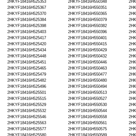
2HKYF18416H525353
2HKYF18416H550348
2HK
2HKYF18416H525367
2HKYF18416H550351
2HK
2HKYF18416H525370
2HKYF18416H550365
2HK
2HKYF18416H525384
2HKYF18416H550379
2HK
2HKYF18416H525398
2HKYF18416H550382
2HK
2HKYF18416H525403
2HKYF18416H550396
2HK
2HKYF18416H525417
2HKYF18416H550401
2HK
2HKYF18416H525420
2HKYF18416H550415
2HK
2HKYF18416H525434
2HKYF18416H550429
2HK
2HKYF18416H525448
2HKYF18416H550432
2HK
2HKYF18416H525451
2HKYF18416H550446
2HK
2HKYF18416H525465
2HKYF18416H550463
2HK
2HKYF18416H525479
2HKYF18416H550477
2HK
2HKYF18416H525482
2HKYF18416H550480
2HK
2HKYF18416H525496
2HKYF18416H550494
2HK
2HKYF18416H525501
2HKYF18416H550513
2HK
2HKYF18416H525515
2HKYF18416H550527
2HK
2HKYF18416H525529
2HKYF18416H550530
2HK
2HKYF18416H525532
2HKYF18416H550544
2HK
2HKYF18416H525546
2HKYF18416H550558
2HK
2HKYF18416H525563
2HKYF18416H550561
2HK
2HKYF18416H525577
2HKYF18416H550575
2HK
2HKYF18416H525580
2HKYF18416H550589
2HK